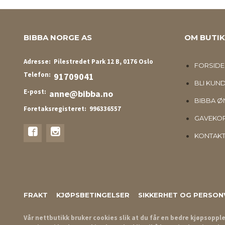
BIBBA NORGE AS
OM BUTI
Adresse:
Pilestredet Park 12 B, 0176 Oslo
FORSIDE
Telefon:
91709041
BLI KUN
E-post:
anne@bibba.no
BIBBA ØN
Foretaksregisteret:
996336557
GAVEKO
KONTAKT
FRAKT
KJØPSBETINGELSER
SIKKERHET OG PERSON
Vår nettbutikk bruker cookies slik at du får en bedre kjøpsoppl