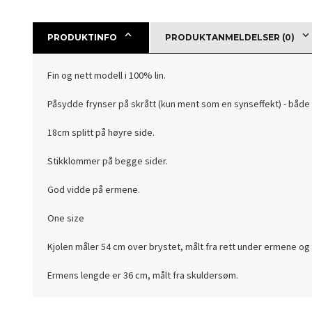
PRODUKTINFO
PRODUKTANMELDELSER (0)
Fin og nett modell i 100% lin.
Påsydde frynser på skrått (kun ment som en synseffekt) - både
18cm splitt på høyre side.
Stikklommer på begge sider.
God vidde på ermene.
One size
Kjolen måler 54 cm over brystet, målt fra rett under ermene og 
Ermens lengde er 36 cm, målt fra skuldersøm.