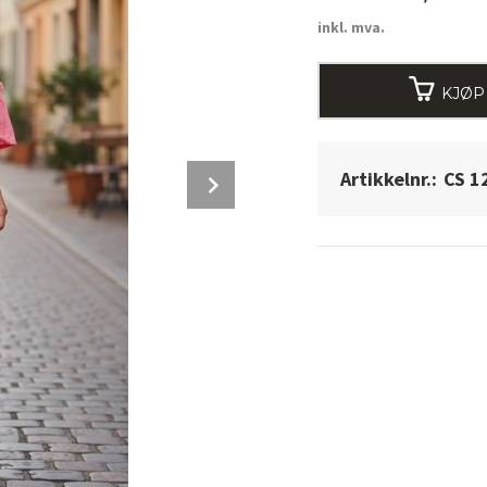
inkl. mva.
KJØP
Next
Artikkelnr.:
CS 1