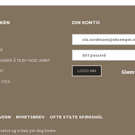
KKEN
DIN KONTO
E-
POSTADRESSE
DE
DITT
PASSORD
SKER Å TILBY NOE UNIKT
RT
Glemt
 OSS
VERN
NYHETSBREV
OFTE STILTE SPØRSMÅL
evelse og vi kan yte deg bedre