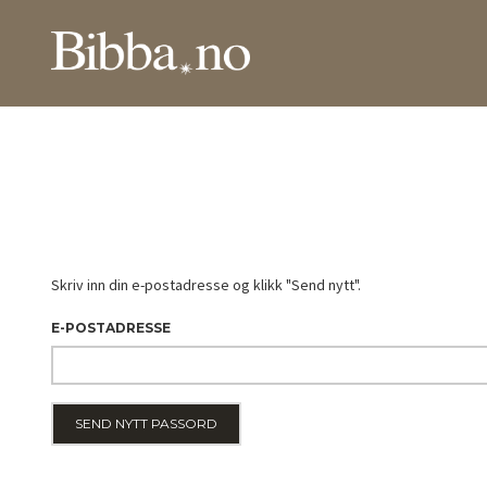
Gå
Lukk
PRODUKTER
til
innholdet
Skriv inn din e-postadresse og klikk "Send nytt".
E-POSTADRESSE