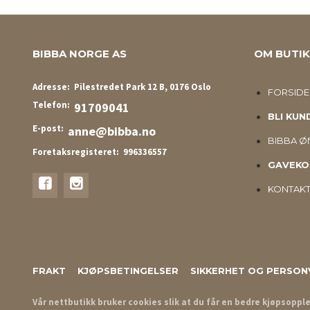
BIBBA NORGE AS
OM BUTI
Adresse:
Pilestredet Park 12 B, 0176 Oslo
FORSIDE
Telefon:
91709041
BLI KUN
E-post:
anne@bibba.no
BIBBA ØN
Foretaksregisteret:
996336557
GAVEKO
KONTAKT
FRAKT
KJØPSBETINGELSER
SIKKERHET OG PERSON
Vår nettbutikk bruker cookies slik at du får en bedre kjøpsoppl