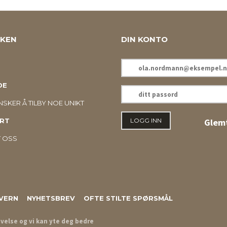
KKEN
DIN KONTO
E-
POSTADRESSE
DE
DITT
PASSORD
SKER Å TILBY NOE UNIKT
RT
Glemt
 OSS
VERN
NYHETSBREV
OFTE STILTE SPØRSMÅL
evelse og vi kan yte deg bedre