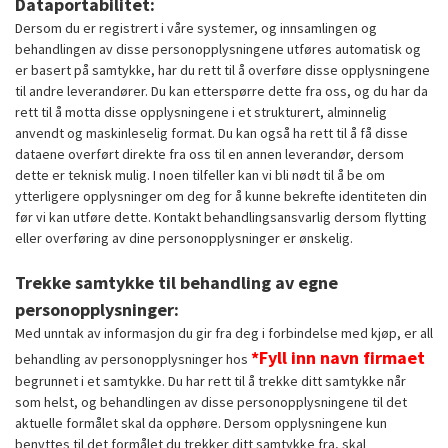
Dataportabilitet:
Dersom du er registrert i våre systemer, og innsamlingen og
behandlingen av disse personopplysningene utføres automatisk og
er basert på samtykke, har du rett til å overføre disse opplysningene
til andre leverandører. Du kan etterspørre dette fra oss, og du har da
rett til å motta disse opplysningene i et strukturert, alminnelig
anvendt og maskinleselig format. Du kan også ha rett til å få disse
dataene overført direkte fra oss til en annen leverandør, dersom
dette er teknisk mulig. I noen tilfeller kan vi bli nødt til å be om
ytterligere opplysninger om deg for å kunne bekrefte identiteten din
før vi kan utføre dette. Kontakt behandlingsansvarlig dersom flytting
eller overføring av dine personopplysninger er ønskelig.
Trekke samtykke til behandling av egne
personopplysninger:
Med unntak av informasjon du gir fra deg i forbindelse med kjøp, er all
*Fyll inn navn firmaet
behandling av personopplysninger hos
begrunnet i et samtykke. Du har rett til å trekke ditt samtykke når
som helst, og behandlingen av disse personopplysningene til det
aktuelle formålet skal da opphøre. Dersom opplysningene kun
benyttes til det formålet du trekker ditt samtykke fra, skal