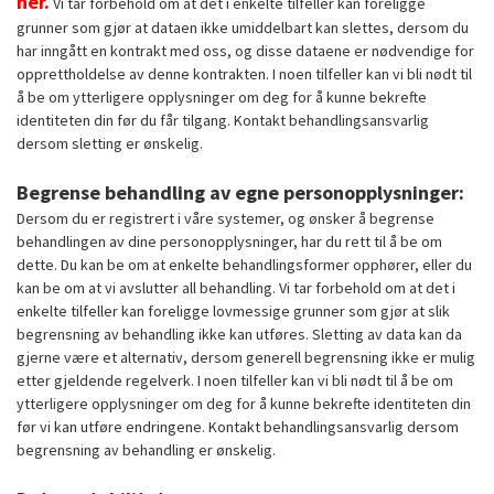
her.
Vi tar forbehold om at det i enkelte tilfeller kan foreligge
grunner som gjør at dataen ikke umiddelbart kan slettes, dersom du
har inngått en kontrakt med oss, og disse dataene er nødvendige for
opprettholdelse av denne kontrakten. I noen tilfeller kan vi bli nødt til
å be om ytterligere opplysninger om deg for å kunne bekrefte
identiteten din før du får tilgang. Kontakt behandlingsansvarlig
dersom sletting er ønskelig.
Begrense behandling av egne personopplysninger:
Dersom du er registrert i våre systemer, og ønsker å begrense
behandlingen av dine personopplysninger, har du rett til å be om
dette. Du kan be om at enkelte behandlingsformer opphører, eller du
kan be om at vi avslutter all behandling. Vi tar forbehold om at det i
enkelte tilfeller kan foreligge lovmessige grunner som gjør at slik
begrensning av behandling ikke kan utføres. Sletting av data kan da
gjerne være et alternativ, dersom generell begrensning ikke er mulig
etter gjeldende regelverk. I noen tilfeller kan vi bli nødt til å be om
ytterligere opplysninger om deg for å kunne bekrefte identiteten din
før vi kan utføre endringene. Kontakt behandlingsansvarlig dersom
begrensning av behandling er ønskelig.