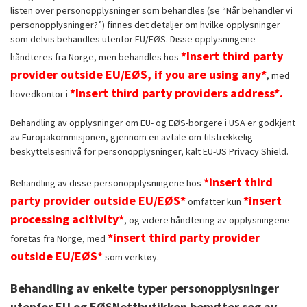
listen over personopplysninger som behandles (se “Når behandler vi
personopplysninger?”) finnes det detaljer om hvilke opplysninger
som delvis behandles utenfor EU/EØS. Disse opplysningene
*Insert third party
håndteres fra Norge, men behandles hos
provider outside EU/EØS, if you are using any*
, med
*Insert third party providers address*.
hovedkontor i
Behandling av opplysninger om EU- og EØS-borgere i USA er godkjent
av Europakommisjonen, gjennom en avtale om tilstrekkelig
beskyttelsesnivå for personopplysninger, kalt EU-US Privacy Shield.
*insert third
Behandling av disse personopplysningene hos
party provider outside EU/EØS*
*insert
omfatter kun
processing acitivity*
, og videre håndtering av opplysningene
*insert third party provider
foretas fra Norge, med
outside EU/EØS*
som verktøy.
Behandling av enkelte typer personopplysninger
utenfor EU og EØS
Nettbutikken benytter seg av