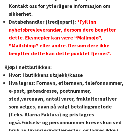
Kontakt oss for ytterligere informasjon om
sikkerhet.
Databehandler (tredjepart):
*Fyll inn
nyhetsbrevleverandør, dersom dere benytter
dette. Eksmepler kan være “Mailmojo”,
“Mailchimp” eller andre. Dersom dere ikke
benytter dette kan dette punktet fjernes*.
Kjøp i nettbutikken:
Hvor:
I butikkens utsjekk/kasse
Hva lagres:
Fornavn, etternavn, telefonnummer,
e-post, gateadresse, postnummer,
sted,varenavn, antall varer, fraktalternativer
som velges, navn på valgt betalingsmetode
(f.eks. Klarna Faktura) og pris lagres
også.Fødsels- og personnummer kreves kun ved
bruk av finansieringstjenester, og lagres ikke i