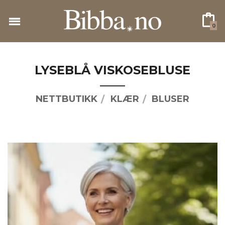
Gå
til
0
innholdet
LYSEBLÅ VISKOSEBLUSE
NETTBUTIKK
KLÆR
BLUSER