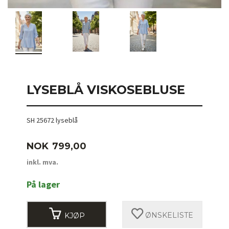
LYSEBLÅ VISKOSEBLUSE
SH 25672 lyseblå
Pris
NOK
799,00
inkl. mva.
På lager
KJØP
ØNSKELISTE