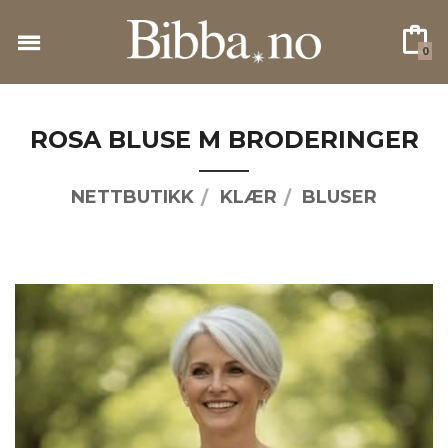
Gå
til
0
innholdet
ROSA BLUSE M BRODERINGER
NETTBUTIKK
KLÆR
BLUSER