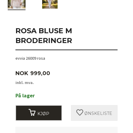
ROSA BLUSE M
BRODERINGER
evvia 26009 rosa
Pris
NOK
999,00
inkl. mva.
På lager
KJØP
ØNSKELISTE