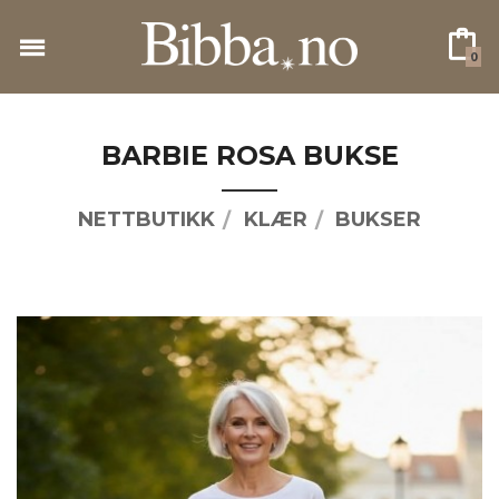
Gå
til
0
innholdet
BARBIE ROSA BUKSE
NETTBUTIKK
KLÆR
BUKSER