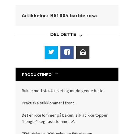
Artikkelnr.:
B61805 barbie rosa
DEL DETTE
PRODUKTINFO
Bukse med strikk i livet og medølgende belte.
Praktiske stikklommer i front.
Det er ikke lommer på baken, slik at ikke topper
"henger" seg fast i lommene".
75% viskose, 20% nylon og 5% elastan.