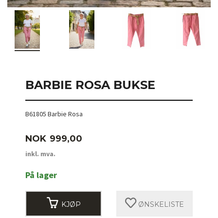
BARBIE ROSA BUKSE
B61805 Barbie Rosa
Pris
NOK
999,00
inkl. mva.
På lager
KJØP
ØNSKELISTE