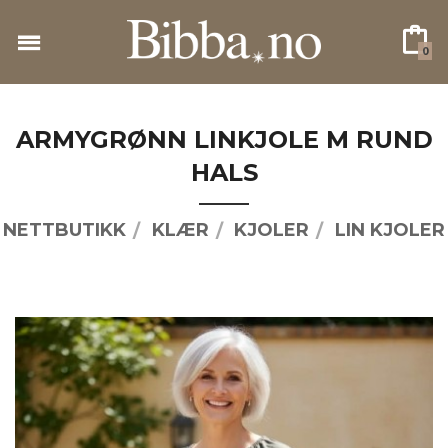
Gå
til
0
innholdet
ARMYGRØNN LINKJOLE M RUND
HALS
NETTBUTIKK
KLÆR
KJOLER
LIN KJOLER