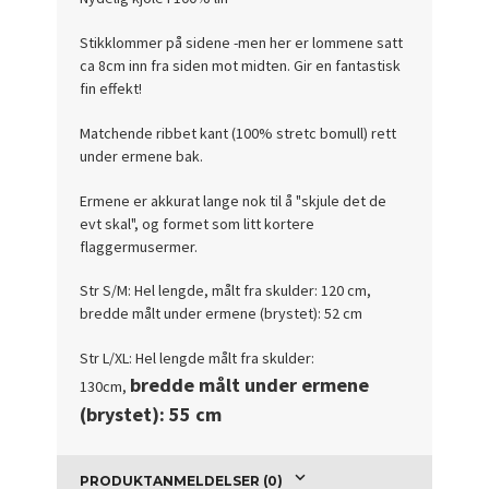
Stikklommer på sidene -men her er lommene satt
ca 8cm inn fra siden mot midten. Gir en fantastisk
fin effekt!
Matchende ribbet kant (100% stretc bomull) rett
under ermene bak.
Ermene er akkurat lange nok til å "skjule det de
evt skal", og formet som litt kortere
flaggermusermer.
Str S/M: Hel lengde, målt fra skulder: 120 cm,
bredde målt under ermene (brystet): 52 cm
Str L/XL: Hel lengde målt fra skulder:
bredde målt under ermene
130cm,
(brystet): 55 cm
PRODUKTANMELDELSER (0)