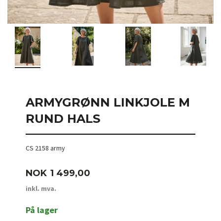
ARMYGRØNN LINKJOLE M
RUND HALS
CS 2158 army
Pris
NOK
1 499,00
inkl. mva.
På lager