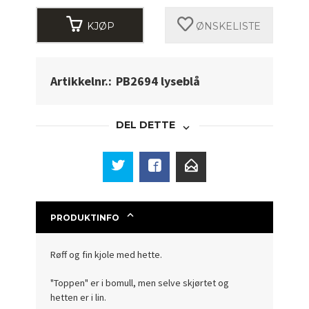
KJØP
ØNSKELISTE
Artikkelnr.:
PB2694 lyseblå
DEL DETTE
PRODUKTINFO
Røff og fin kjole med hette.
"Toppen" er i bomull, men selve skjørtet og
hetten er i lin.