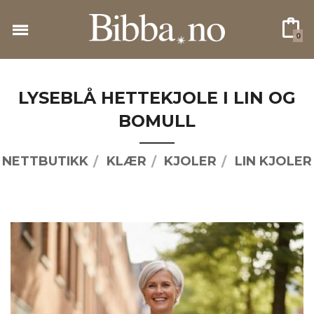
Gå
til
0
innholdet
LYSEBLÅ HETTEKJOLE I LIN OG
BOMULL
NETTBUTIKK
KLÆR
KJOLER
LIN KJOLER