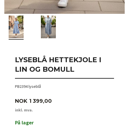
LYSEBLÅ HETTEKJOLE I
LIN OG BOMULL
PB2394 lyseblå
Pris
NOK
1 399,00
inkl. mva.
På lager