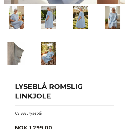
LYSEBLÅ ROMSLIG
LINKJOLE
CS 9935 lyseblå
Pris
NOK
1 299,00