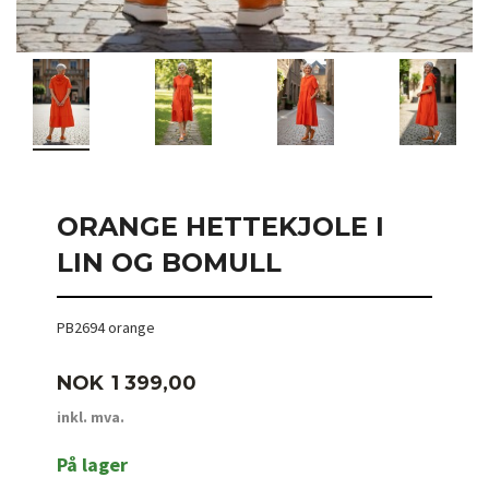
ORANGE HETTEKJOLE I
LIN OG BOMULL
PB2694 orange
Pris
NOK
1 399,00
inkl. mva.
På lager