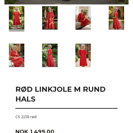
RØD LINKJOLE M RUND
HALS
CS 2158 rød
Pris
NOK
1 499,00