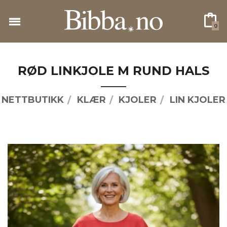
Gå
til
0
innholdet
RØD LINKJOLE M RUND HALS
NETTBUTIKK
KLÆR
KJOLER
LIN KJOLER