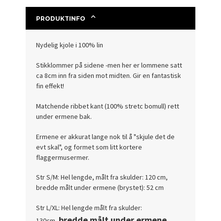
PRODUKTINFO
Nydelig kjole i 100% lin
Stikklommer på sidene -men her er lommene satt
ca 8cm inn fra siden mot midten. Gir en fantastisk
fin effekt!
Matchende ribbet kant (100% stretc bomull) rett
under ermene bak.
Ermene er akkurat lange nok til å "skjule det de
evt skal", og formet som litt kortere
flaggermusermer.
Str S/M: Hel lengde, målt fra skulder: 120 cm,
bredde målt under ermene (brystet): 52 cm
Str L/XL: Hel lengde målt fra skulder:
bredde målt under ermene
130cm,