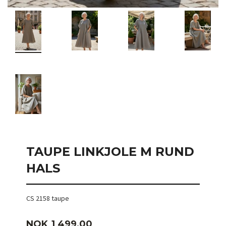
TAUPE LINKJOLE M RUND
HALS
CS 2158 taupe
Pris
NOK
1 499,00