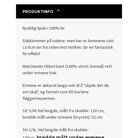
PRODUKTINFO
Nydelig kjole i 100% lin
Stikklommer på sidene -men her er lommene satt
ca 8cm inn fra siden mot midten. Gir en fantastisk
fin effekt!
Matchende ribbet kant (100% stretc bomull) rett
under ermene bak.
Ermene er akkurat lange nok til å "skjule det de
evt skal", og formet som litt kortere
flaggermusermer.
Str S/M: Hel lengde, målt fra skulder: 120 cm,
bredde målt under ermene (brystet): 52 cm
Str L/XL: Hel lengde målt fra skulder:
bredde målt under ermene
130cm,