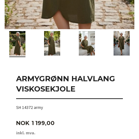
ARMYGRØNN HALVLANG
VISKOSEKJOLE
SH 14372 army
Pris
NOK
1 199,00
inkl. mva.