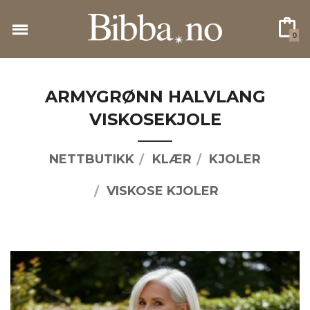
Gå
til
0
innholdet
ARMYGRØNN HALVLANG
VISKOSEKJOLE
NETTBUTIKK
KLÆR
KJOLER
VISKOSE KJOLER