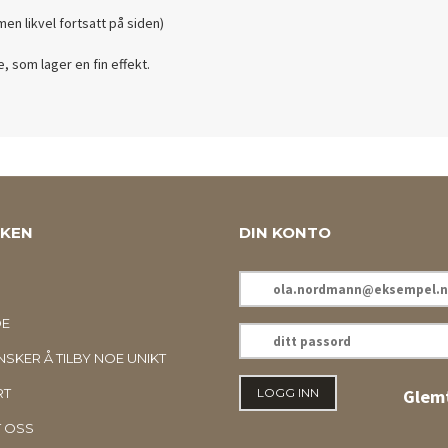
men likvel fortsatt på siden)
, som lager en fin effekt.
KKEN
DIN KONTO
E-
POSTADRESSE
DE
DITT
PASSORD
SKER Å TILBY NOE UNIKT
RT
Glemt
 OSS