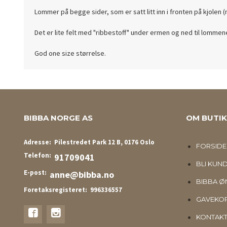
Lommer på begge sider, som er satt litt inn i fronten på kjolen (
Det er lite felt med "ribbestoff" under ermen og ned til lommene
God one size størrelse.
BIBBA NORGE AS
OM BUTI
Adresse:
Pilestredet Park 12 B, 0176 Oslo
FORSIDE
Telefon:
91709041
BLI KUN
E-post:
anne@bibba.no
BIBBA ØN
Foretaksregisteret:
996336557
GAVEKO
KONTAKT