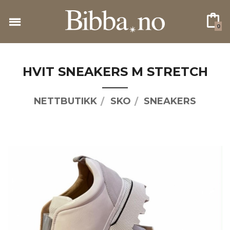
Gå
til
0
innholdet
HVIT SNEAKERS M STRETCH
NETTBUTIKK
SKO
SNEAKERS