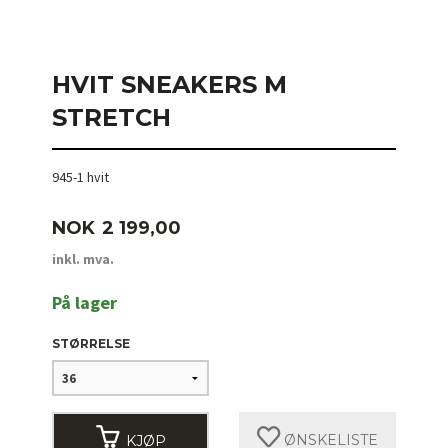
HVIT SNEAKERS M
STRETCH
945-1 hvit
Pris
NOK
2 199,00
inkl. mva.
På lager
STØRRELSE
KJØP
ØNSKELISTE