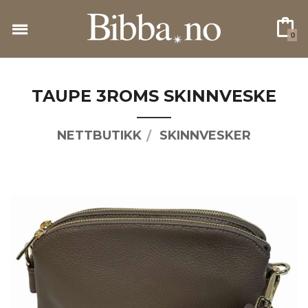
Gå
til
0
innholdet
TAUPE 3ROMS SKINNVESKE
NETTBUTIKK
SKINNVESKER