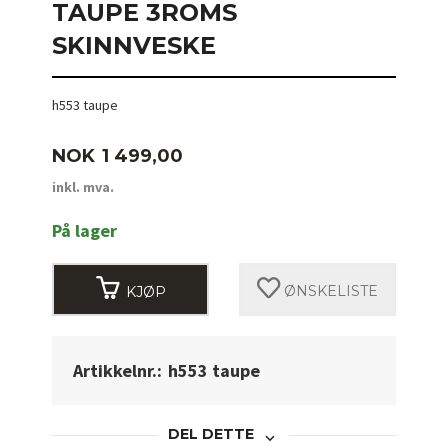
TAUPE 3ROMS
SKINNVESKE
h553 taupe
Pris
NOK
1 499,00
inkl. mva.
På lager
KJØP
ØNSKELISTE
Artikkelnr.:
h553 taupe
DEL DETTE